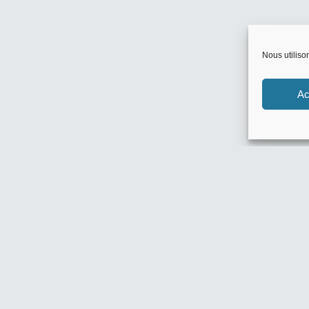
Nous utiliso
Ac
Flux inconnu
Nouv
10% Off Ama
SG BIJOUX :
0 commentair
POMM’POIRE 
0 commentair
HOME 24 : -
0 commentair