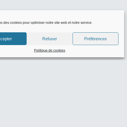
ns des cookies pour optimiser notre site web et notre service.
cepter
Refuser
Préférences
Politique de cookies
eaux codes
zon
- 0 commentaire(s)
 10% de réduction
-
e(s)
: -10% dès 30€ d’achat
-
e(s)
100€ dès 1000€ d’achat
-
e(s)