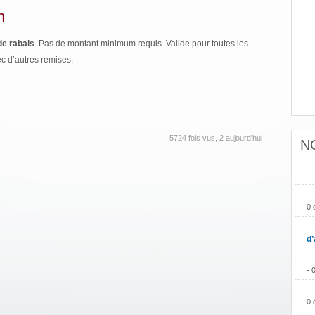
n
e rabais
. Pas de montant minimum requis. Valide pour toutes les
c d’autres remises.
5724 fois vus, 2 aujourd'hui
N
0 
d’
- 
0 