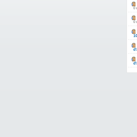
0 
0 
1
d’
d’