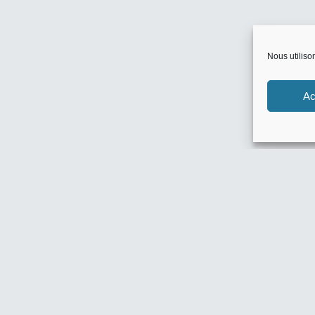
Nous utiliso
Ac
Flux inconnu
Nouv
10% Off Ama
SG BIJOUX :
0 commentair
POMM’POIRE 
0 commentair
HOME 24 : -
0 commentair