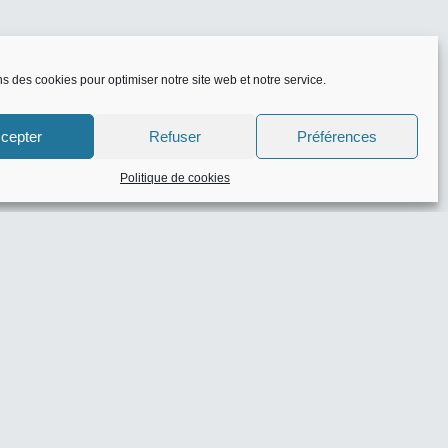
ns des cookies pour optimiser notre site web et notre service.
cepter
Refuser
Préférences
Politique de cookies
eaux codes
zon
- 0 commentaire(s)
 10% de réduction
-
e(s)
: -10% dès 30€ d’achat
-
e(s)
100€ dès 1000€ d’achat
-
e(s)