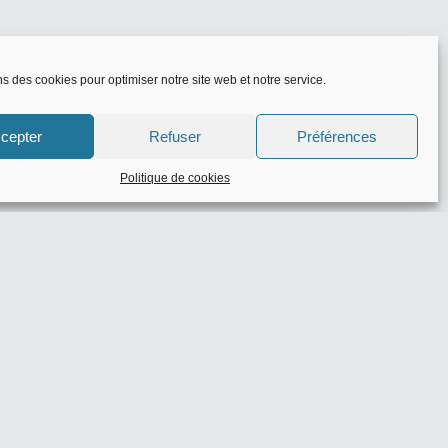
ns des cookies pour optimiser notre site web et notre service.
cepter
Refuser
Préférences
Politique de cookies
eaux codes
zon
- 0 commentaire(s)
 10% de réduction
-
e(s)
: -10% dès 30€ d’achat
-
e(s)
100€ dès 1000€ d’achat
-
e(s)