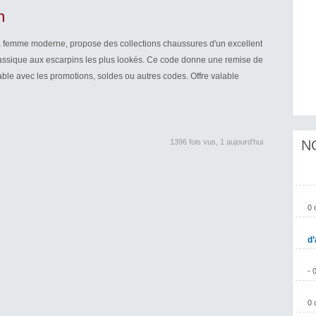
n
a femme moderne, propose des collections chaussures d'un excellent
 classique aux escarpins les plus lookés. Ce code donne une remise de
le avec les promotions, soldes ou autres codes. Offre valable
1396 fois vus, 1 aujourd'hui
N
0 
d’
- 
0 