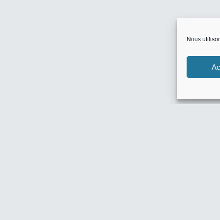
Nous utiliso
Ac
Flux inconnu
Nouv
10% Off Ama
SG BIJOUX :
0 commentair
POMM’POIRE 
0 commentair
HOME 24 : -
0 commentair