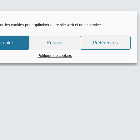
ns des cookies pour optimiser notre site web et notre service.
cepter
Refuser
Préférences
Politique de cookies
eaux codes
zon
- 0 commentaire(s)
 10% de réduction
-
e(s)
: -10% dès 30€ d’achat
-
e(s)
100€ dès 1000€ d’achat
-
e(s)