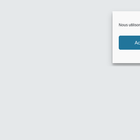
Nous utiliso
Ac
Flux inconnu
Nouv
10% Off Ama
SG BIJOUX :
0 commentair
POMM’POIRE 
0 commentair
HOME 24 : -
0 commentair