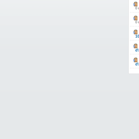
0 
0 
1
d’
d’