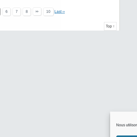
››
6
7
8
10
Last ››
Top ↑
Nous utiliso