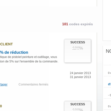
101
codes expirés
SUCCESS
CLIENT
100%
N
% de réduction
ique de pistolet peinture et outillage, vous
tion de 5% sur l'ensemble de la commande.
24 janvier 2013
0 
31 janvier 2013
d’
rtager
Commentaires fermés
- 
SUCCESS
0
0 
100%