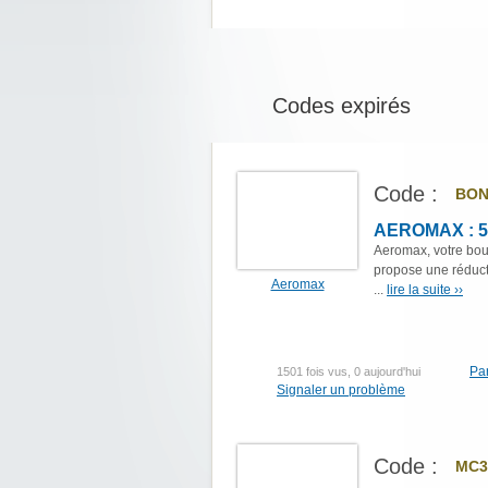
Codes expirés
Code :
BON
AEROMAX : 5
Aeromax, votre bout
propose une réduc
Aeromax
...
lire la suite ››
Pa
1501 fois vus, 0 aujourd'hui
Signaler un problème
Code :
MC3