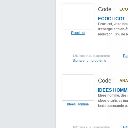
Code :
ECO
ECOCLICOT : 
Ecoclicot, votre b
d’énergie et bien-
Ecoclicot
réduction : 3% de 
Pa
1260 fois vus, 0 aujourd'hui
Signaler un problème
Code :
ANA
IDEES HOMME
Idées homme, des 
idées et articles i
Idées Homme
toute commande pa
Pa
1623 fois vus, 0 aujourd'hui