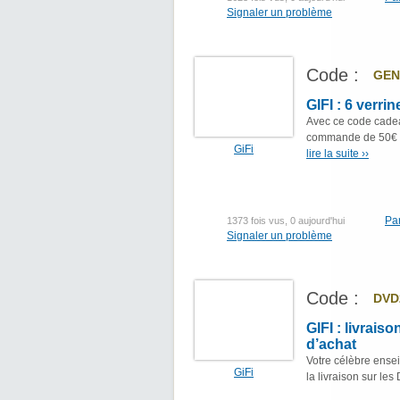
Signaler un problème
Code :
GEN
GIFI : 6 verri
Avec ce code cadeau
commande de 50€ d'
GiFi
lire la suite ››
Pa
1373 fois vus, 0 aujourd'hui
Signaler un problème
Code :
DVD
GIFI : livrais
d’achat
Votre célèbre ensei
GiFi
la livraison sur les