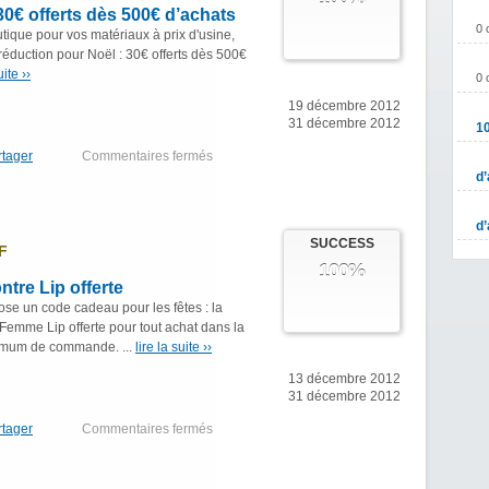
€ offerts dès 500€ d’achats
0 
tique pour vos matériaux à prix d'usine,
réduction pour Noël : 30€ offerts dès 500€
uite ››
0 
19 décembre 2012
31 décembre 2012
1
rtager
Commentaires fermés
d’
d’
SUCCESS
F
100%
tre Lip offerte
se un code cadeau pour les fêtes : la
mme Lip offerte pour tout achat dans la
imum de commande. ...
lire la suite ››
13 décembre 2012
31 décembre 2012
rtager
Commentaires fermés