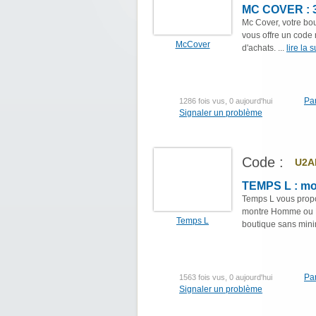
MC COVER : 30
Mc Cover, votre bou
vous offre un code 
McCover
d'achats. ...
lire la s
Pa
1286 fois vus, 0 aujourd'hui
Signaler un problème
Code :
U2A
TEMPS L : mon
Temps L vous propo
montre Homme ou Fe
Temps L
boutique sans min
Pa
1563 fois vus, 0 aujourd'hui
Signaler un problème