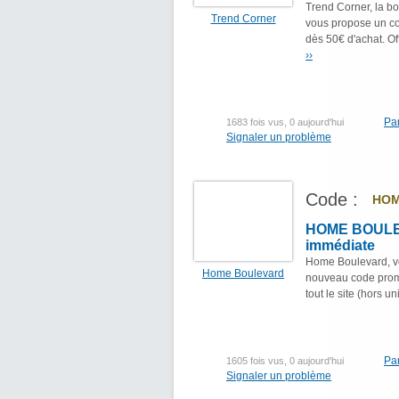
Trend Corner, la bo
Trend Corner
vous propose un cod
dès 50€ d'achat. Of
››
Pa
1683 fois vus, 0 aujourd'hui
Signaler un problème
Code :
HOM
HOME BOULEV
immédiate
Home Boulevard, vot
Home Boulevard
nouveau code promo
tout le site (hors u
Pa
1605 fois vus, 0 aujourd'hui
Signaler un problème