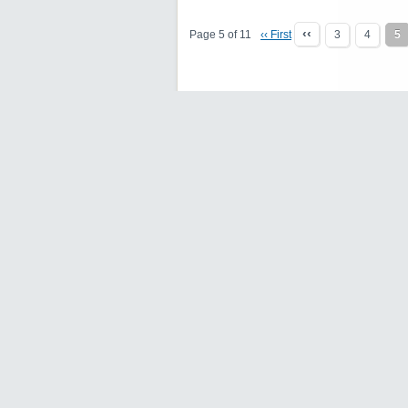
‹‹
Page 5 of 11
‹‹ First
3
4
5