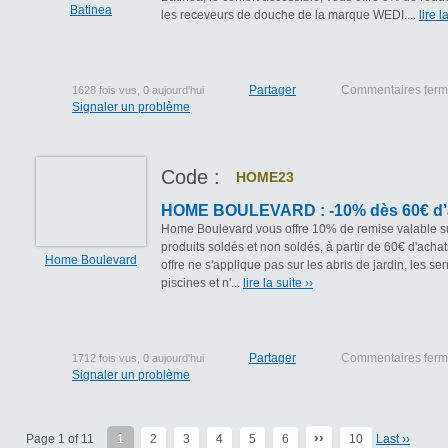
Batinea
les receveurs de douche de la marque WEDI....
lire l
Partager
Commentaires fer
1628 fois vus, 0 aujourd'hui
Signaler un problème
Code :
HOME23
HOME BOULEVARD : -10% dès 60€ d’
Home Boulevard vous offre 10% de remise valable su
produits soldés et non soldés, à partir de 60€ d'achat
Home Boulevard
offre ne s'applique pas sur les abris de jardin, les ser
piscines et n'...
lire la suite ››
Partager
Commentaires fer
1712 fois vus, 0 aujourd'hui
Signaler un problème
››
Page 1 of 11
1
2
3
4
5
6
10
Last ››