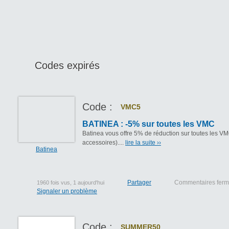
Codes expirés
Code :
VMC5
BATINEA : -5% sur toutes les VMC
Batinea vous offre 5% de réduction sur toutes les V
accessoires)....
lire la suite ››
Batinea
Partager
Commentaires fer
1960 fois vus, 1 aujourd'hui
Signaler un problème
Code :
SUMMER50