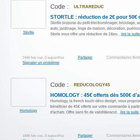
Code :
ULTRAREDUC
STORTLE : réduction de 2€ pour 50€ 
Stortle propose du petit électroménager, bricolage, 
auto, jardinage, linge de maison, décoration, puéricul
Stortle
Storle vous offre une réduction de 2&eu...
lire la suite
Partager
Commentaires fer
2446 fois vus, 0 aujourd'hui
Signaler un problème
Code :
REDUCOLOGY45
HOMOLOGY : 45€ offerts dès 500€ d’a
Homology, la french touch déco design, vous propos
bénéficier de 45€ offerts sur votre commande à parti
Homology
d'achats. Offre sans fin de validit&eacut...
lire la suite 
Partager
Commentaires fer
1898 fois vus, 0 aujourd'hui