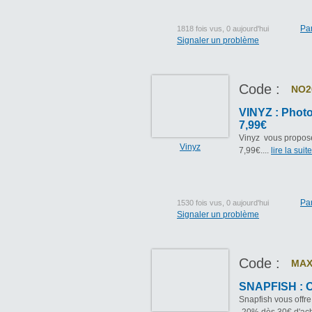
Pa
1818 fois vus, 0 aujourd'hui
Signaler un problème
Code :
NO2
VINYZ : Photo
7,99€
Vinyz vous propose 
Vinyz
7,99€....
lire la suite
Pa
1530 fois vus, 0 aujourd'hui
Signaler un problème
Code :
MAX
SNAPFISH : Of
Snapfish vous offr