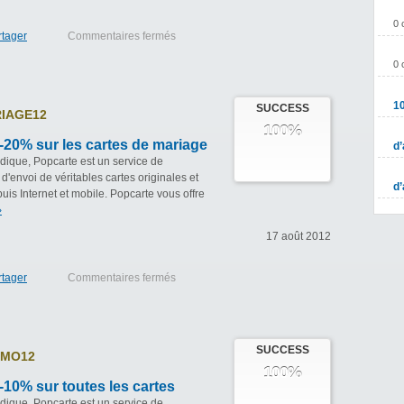
0 
rtager
Commentaires fermés
0 
1
SUCCESS
IAGE12
100%
20% sur les cartes de mariage
d’
udique, Popcarte est un service de
d'envoi de véritables cartes originales et
d’
is Internet et mobile. Popcarte vous offre
›
17 août 2012
rtager
Commentaires fermés
SUCCESS
MO12
100%
10% sur toutes les cartes
udique, Popcarte est un service de