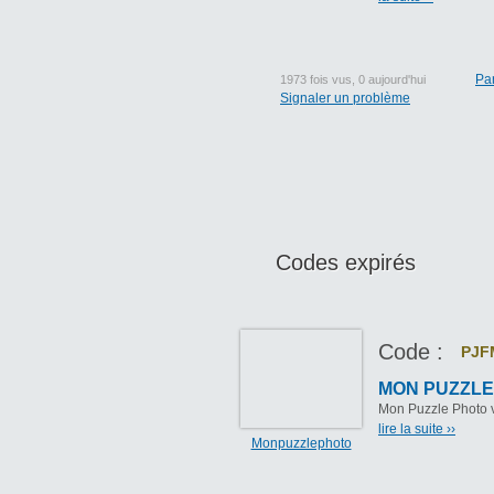
Pa
1973 fois vus, 0 aujourd'hui
Signaler un problème
Codes expirés
Code :
PJF
MON PUZZLE P
Mon Puzzle Photo vou
lire la suite ››
Monpuzzlephoto