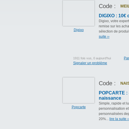
Code :
MEI
DIGIXO : 10€ 
Digixo, votre expe
remise sur les ach
Digixo
sélection de produi
suite ››
Par
1911 fois vus, 0 aujourd'hui
Signaler un problème
Code :
NAI
POPCARTE : -
naissance
Simple, rapide et l
Popcarte
personnalisation et 
personnalisées depu
20%...
lire la suite ›