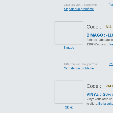
Par
2113 fois vus, 0 aujourd'hui
Signaler un problème
Code :
A11
BIMAGO : -11€
Bimago, tableaux et
130€ d'achats....
lir
Bimago
Pa
6183 fois vus, 0 aujourd'hui
Signaler un problème
Code :
VAL
VINYZ : -30% s
Vinyz vous offre un
le site....
lire la suite
Vinyz