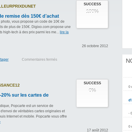
SUCCESS
LLEURPRIXDUNET
100%
de remise dès 150€ d’achat
rt photo, vous propose un code de 10€ de
ats de plus de 150€. Digixo.com propose une
ts high-tech à des prix parmi les me...
lire la
26 octobre 2012
tager
Commentaires fermés
N
SUCCESS
SSANCE12
0 
0%
20% sur les cartes de
d’
udique, Popcarte est un service de
d'envoi de véritables cartes originales et
- 
is Internet et mobile. Popcarte vous offre
›
0 
17 août 2012