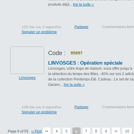
produits déjà...
lire la suite ››
Partager
Commentaires fer
1221 fois vus, 0 aujourd'hui
Signaler un problème
Code :
95897
LINVOSGES : Opération spéciale
Linvosges, votre linge de maison, vous offre jusqu’à
la sélection du temps des fêtes, -40% sur vos 2 articl
Linvosges
de la collection Printemps Eté. Cadeau : Le set de sa
Garanc...
lire la suite ››
Partager
Commentaires fer
1245 fois vus, 0 aujourd'hui
Signaler un problème
‹‹
››
Page 6 of 55
‹‹ First
4
5
6
7
8
9
10